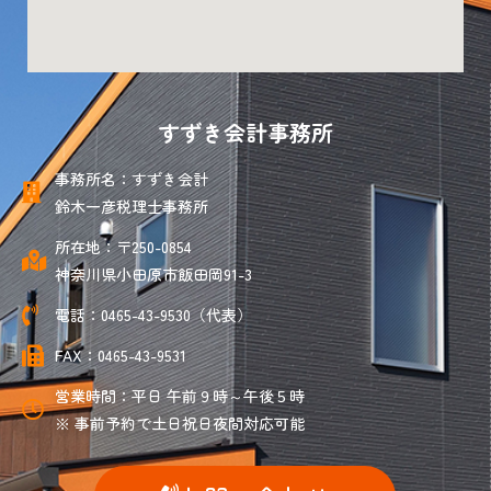
すずき会計事務所
事務所名：すずき会計
鈴木一彦税理士事務所
所在地：〒250-0854
神奈川県小田原市飯田岡91-3
電話：0465-43-9530（代表）
FAX：0465-43-9531
営業時間：平日 午前９時～午後５時
※ 事前予約で土日祝日夜間対応可能