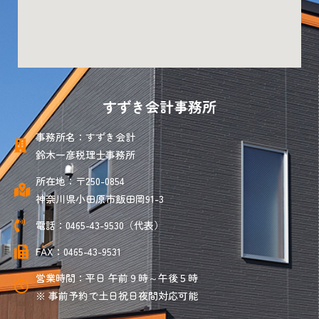
すずき会計事務所
事務所名：すずき会計
鈴木一彦税理士事務所
所在地：〒250-0854
神奈川県小田原市飯田岡91-3
電話：0465-43-9530（代表）
FAX：0465-43-9531
営業時間：平日 午前９時～午後５時
※ 事前予約で土日祝日夜間対応可能