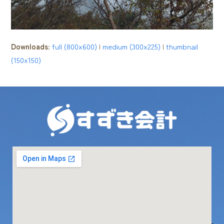
Downloads
:
full (800x600)
|
medium (300x225)
|
thumbnail
(150x150)