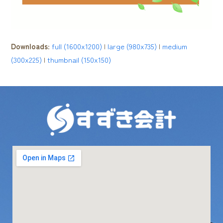
Downloads
:
full (1600x1200)
|
large (980x735)
|
medium
(300x225)
|
thumbnail (150x150)