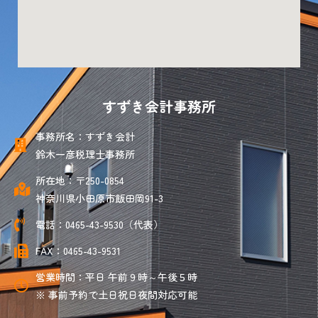
すずき会計事務所
事務所名：すずき会計
鈴木一彦税理士事務所
所在地：〒250-0854
神奈川県小田原市飯田岡91-3
電話：0465-43-9530（代表）
FAX：0465-43-9531
営業時間：平日 午前９時～午後５時
※ 事前予約で土日祝日夜間対応可能