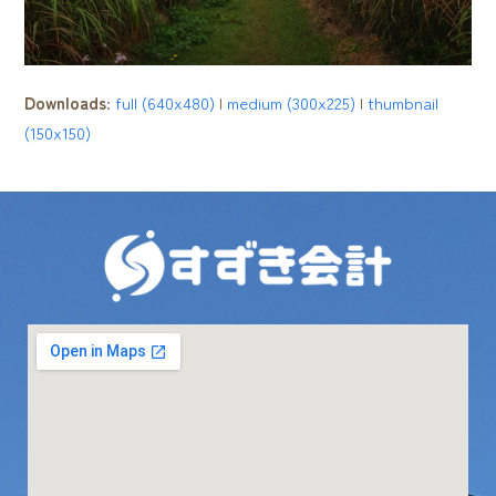
Downloads
:
full (640x480)
|
medium (300x225)
|
thumbnail
(150x150)