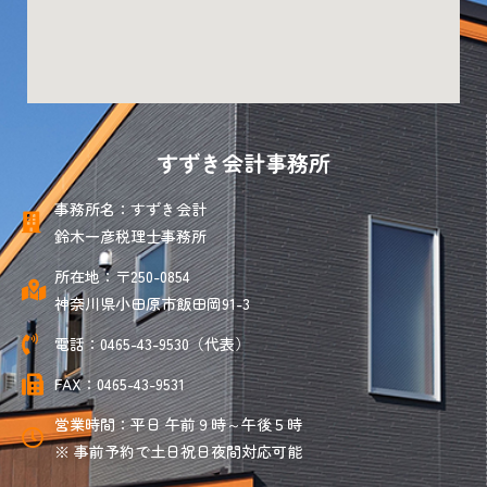
すずき会計事務所
事務所名：すずき会計
鈴木一彦税理士事務所
所在地：〒250-0854
神奈川県小田原市飯田岡91-3
電話：0465-43-9530（代表）
FAX：0465-43-9531
営業時間：平日 午前９時～午後５時
※ 事前予約で土日祝日夜間対応可能