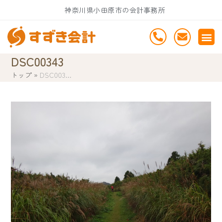
Skip
神奈川県小田原市の会計事務所
to
content
DSC00343
トップ
»
DSC003…