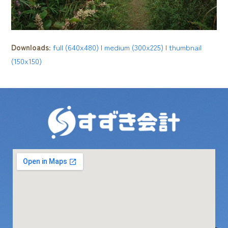
Downloads
:
full (640x480)
|
medium (300x225)
|
thumbnail
(150x150)