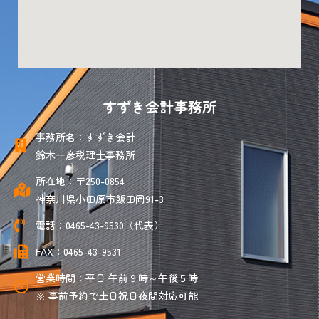
すずき会計事務所
事務所名：すずき会計
鈴木一彦税理士事務所
所在地：〒250-0854
神奈川県小田原市飯田岡91-3
電話：0465-43-9530（代表）
FAX：0465-43-9531
営業時間：平日 午前９時～午後５時
※ 事前予約で土日祝日夜間対応可能