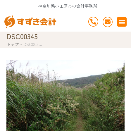
Skip
神奈川県小田原市の会計事務所
to
content
DSC00345
トップ
»
DSC003…