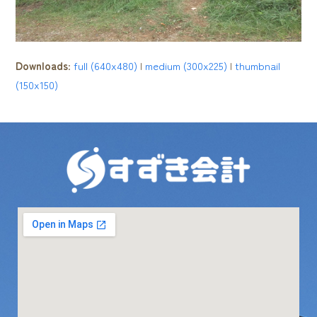
Downloads
:
full (640x480)
|
medium (300x225)
|
thumbnail
(150x150)