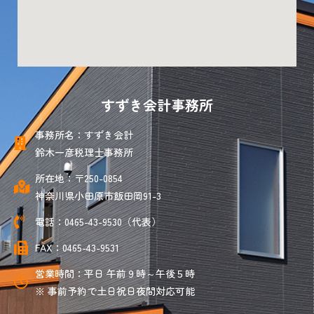
すずき会計事務所
事務所名：すずき会計
鈴木一彦税理士事務所
所在地：〒250-0854
神奈川県小田原市飯田岡91-3
電話：0465-43-9530（代表）
FAX：0465-43-9531
営業時間：平日 午前９時～午後５時
※ 事前予約で土日祝日夜間対応可能