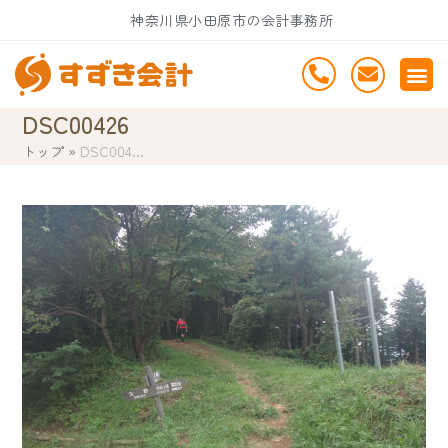
Skip
神奈川県小田原市の会計事務所
to
content
DSC00426
トップ
»
DSC004…