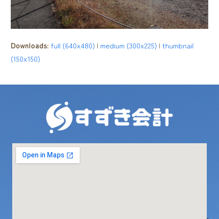
Downloads
:
full (640x480)
|
medium (300x225)
|
thumbnail
(150x150)