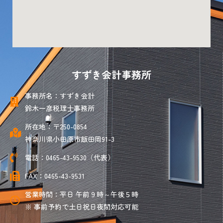
すずき会計事務所
事務所名：すずき会計
鈴木一彦税理士事務所
所在地：〒250-0854
神奈川県小田原市飯田岡91-3
電話：0465-43-9530（代表）
FAX：0465-43-9531
営業時間：平日 午前９時～午後５時
※ 事前予約で土日祝日夜間対応可能