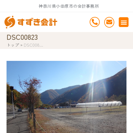
Skip
神奈川県小田原市の会計事務所
to
content
DSC00823
トップ
»
DSC008…