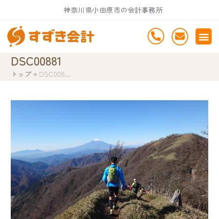
Skip
神奈川県小田原市の会計事務所
to
content
DSC00881
トップ
»
DSC008…