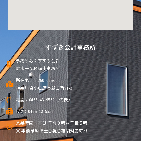
すずき会計事務所
事務所名：すずき会計
鈴木一彦税理士事務所
所在地：〒250-0854
神奈川県小田原市飯田岡91-3
電話：0465-43-9530（代表）
FAX：0465-43-9531
営業時間：平日 午前９時～午後５時
※ 事前予約で土日祝日夜間対応可能