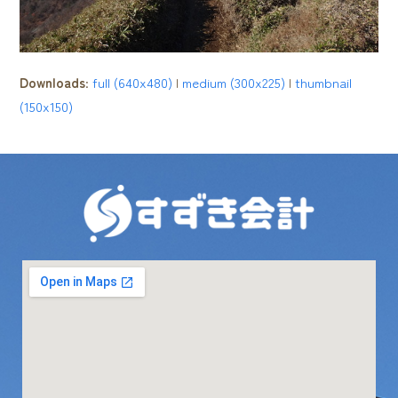
Downloads
:
full (640x480)
|
medium (300x225)
|
thumbnail
(150x150)