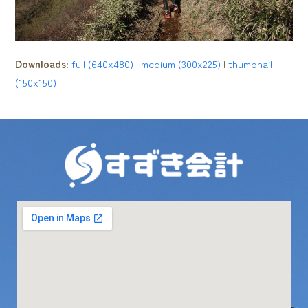
Downloads
:
full (640x480)
|
medium (300x225)
|
thumbnail
(150x150)