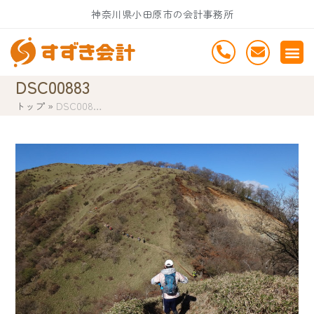
Skip
神奈川県小田原市の会計事務所
to
content
DSC00883
トップ
»
DSC008…