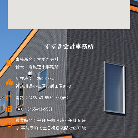
すずき会計事務所
事務所名：すずき会計
鈴木一彦税理士事務所
所在地：〒250-0854
神奈川県小田原市飯田岡91-3
電話：0465-43-9530（代表）
FAX：0465-43-9531
営業時間：平日 午前９時～午後５時
※ 事前予約で土日祝日夜間対応可能