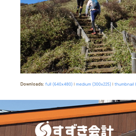
Downloads
:
full (640x480)
|
medium (300x225)
|
thumbnail 