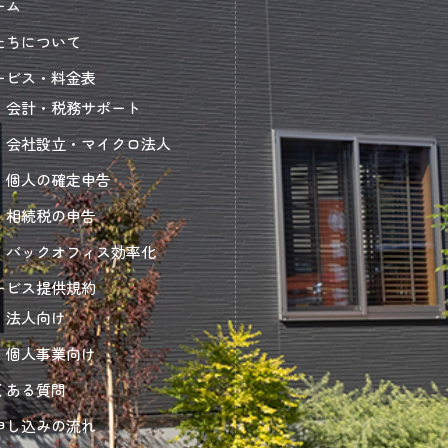
ーム
たちについて
ービス・料金表
会計・税務サポート
会社設立・マイクロ法人
個人の確定申告
相続税の申告
バックオフィス効率化
ービス提供規約
法人向け
個人事業向け
くある質問
申し込みの流れ