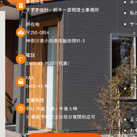
事務所名
ホ
すずき会計 鈴木一彦税理士事務所
私
サ
所在地
〒250-0854
神奈川県小田原市飯田岡91-3
電話
0465-43-9530（代表）
FAX
0465-43-9531
サ
営業時間
平日 午前９時～午後５時
※ 事前予約で土日祝日夜間対応可
よ
お