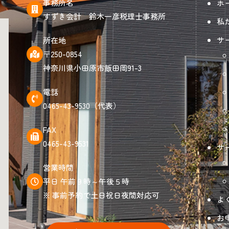
事務所名
ホ
すずき会計 鈴木一彦税理士事務所
私
サ
所在地
〒250-0854
神奈川県小田原市飯田岡91-3
電話
0465-43-9530（代表）
FAX
0465-43-9531
サ
営業時間
平日 午前９時～午後５時
※ 事前予約で土日祝日夜間対応可
よ
お