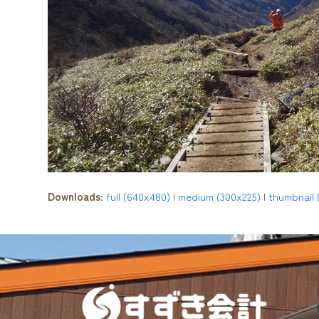
Downloads
:
full (640x480)
|
medium (300x225)
|
thumbnail 