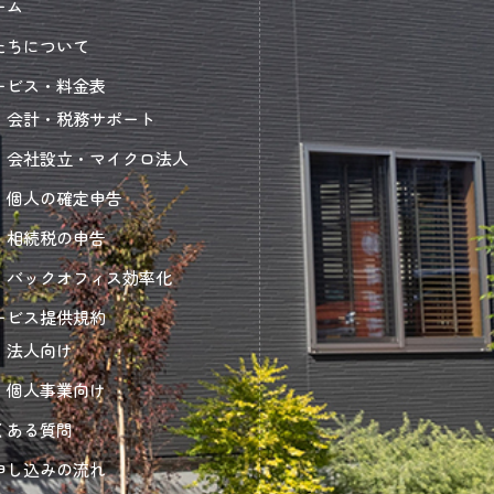
ーム
たちについて
ービス・料金表
会計・税務サポート
会社設立・マイクロ法人
個人の確定申告
相続税の申告
バックオフィス効率化
ービス提供規約
法人向け
個人事業向け
くある質問
申し込みの流れ