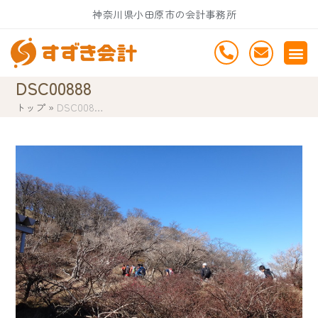
Skip
神奈川県小田原市の会計事務所
to
content
DSC00888
トップ
»
DSC008…