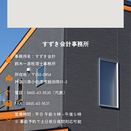
すずき会計事務所
事務所名：すずき会計
鈴木一彦税理士事務所
所在地：〒250-0854
神奈川県小田原市飯田岡91-3
電話：0465-43-9530（代表）
FAX：0465-43-9531
営業時間：平日 午前９時～午後５時
※ 事前予約で土日祝日夜間対応可能