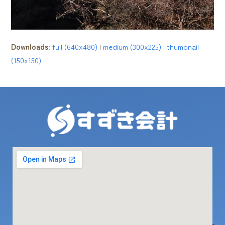
Downloads
:
full (640x480)
|
medium (300x225)
|
thumbnail
(150x150)