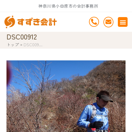
Skip
神奈川県小田原市の会計事務所
to
content
DSC00912
トップ
»
DSC009…