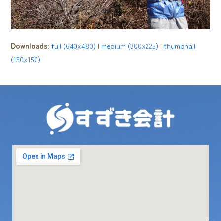
Downloads
:
full (640x480)
|
medium (300x225)
|
thumbnail
(150x150)