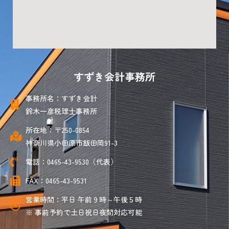
すずき会計事務所
事務所名：すずき会計
鈴木一彦税理士事務所
所在地：〒250-0854
神奈川県小田原市飯田岡91-3
電話：0465-43-9530（代表）
FAX：0465-43-9531
営業時間：平日 午前９時～午後５時
※ 事前予約で土日祝日夜間対応可能