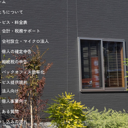
ーム
たちについて
ービス・料金表
会計・税務サポート
会社設立・マイクロ法人
個人の確定申告
相続税の申告
バックオフィス効率化
ービス提供規約
法人向け
個人事業向け
くある質問
申し込みの流れ