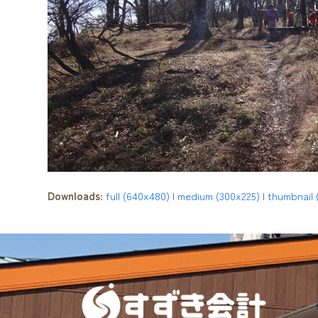
Downloads
:
full (640x480)
|
medium (300x225)
|
thumbnail 