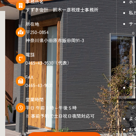
事務所名
ホ
すずき会計 鈴木一彦税理士事務所
私
サ
所在地
〒250-0854
神奈川県小田原市飯田岡91-3
電話
0465-43-9530（代表）
FAX
0465-43-9531
サ
営業時間
平日 午前９時～午後５時
※ 事前予約で土日祝日夜間対応可
よ
お