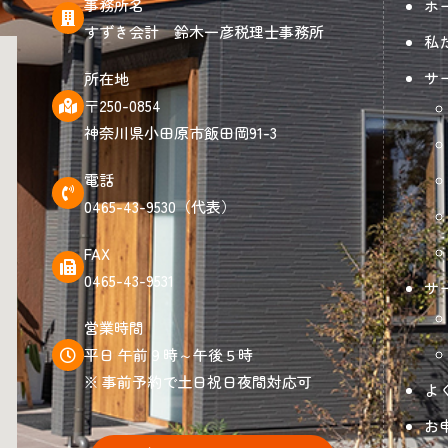
事務所名
ホ
すずき会計 鈴木一彦税理士事務所
私
サ
所在地
〒250-0854
神奈川県小田原市飯田岡91-3
電話
0465-43-9530（代表）
FAX
0465-43-9531
サ
営業時間
平日 午前９時～午後５時
※ 事前予約で土日祝日夜間対応可
よ
お