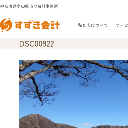
Skip
神奈川県小田原市の会計事務所
to
content
私たちについて
サー
DSC00922