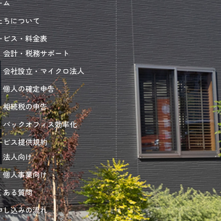
ーム
たちについて
ービス・料金表
会計・税務サポート
会社設立・マイクロ法人
個人の確定申告
相続税の申告
バックオフィス効率化
ービス提供規約
法人向け
個人事業向け
くある質問
申し込みの流れ