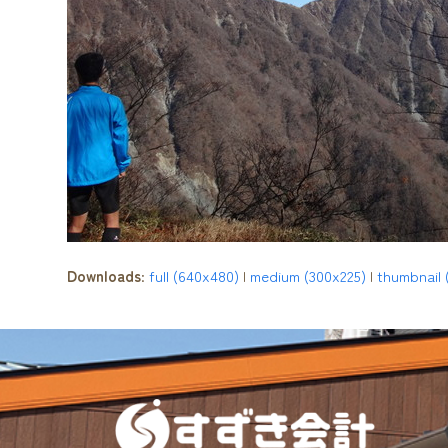
Downloads
:
full (640x480)
|
medium (300x225)
|
thumbnail 