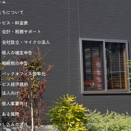
ーム
たちについて
ービス・料金表
会計・税務サポート
会社設立・マイクロ法人
個人の確定申告
相続税の申告
バックオフィス効率化
ービス提供規約
法人向け
個人事業向け
くある質問
申し込みの流れ