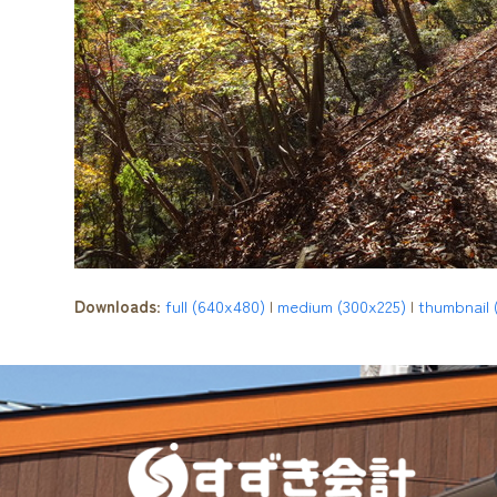
Downloads
:
full (640x480)
|
medium (300x225)
|
thumbnail 