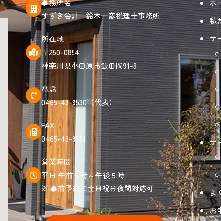
事務所名
ホ
すずき会計 鈴木一彦税理士事務所
私
サ
所在地
〒250-0854
神奈川県小田原市飯田岡91-3
電話
0465-43-9530（代表）
FAX
0465-43-9531
サ
営業時間
平日 午前９時～午後５時
※ 事前予約で土日祝日夜間対応可
よ
お