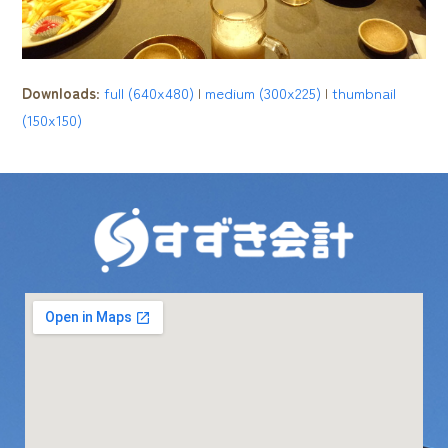
Downloads
:
full (640x480)
|
medium (300x225)
|
thumbnail
(150x150)