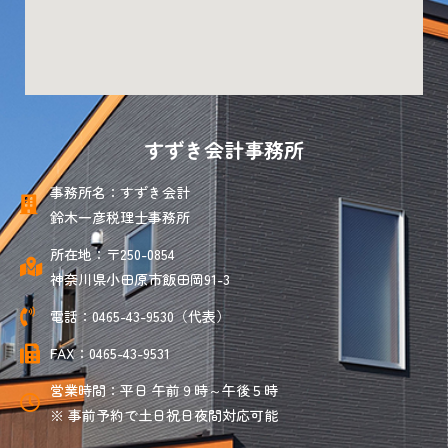
すずき会計事務所
事務所名：すずき会計
鈴木一彦税理士事務所
所在地：〒250-0854
神奈川県小田原市飯田岡91-3
電話：0465-43-9530（代表）
FAX：0465-43-9531
営業時間：平日 午前９時～午後５時
※ 事前予約で土日祝日夜間対応可能