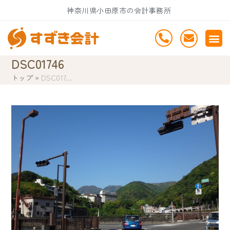
Skip
神奈川県小田原市の会計事務所
to
content
DSC01746
トップ
»
DSC017…