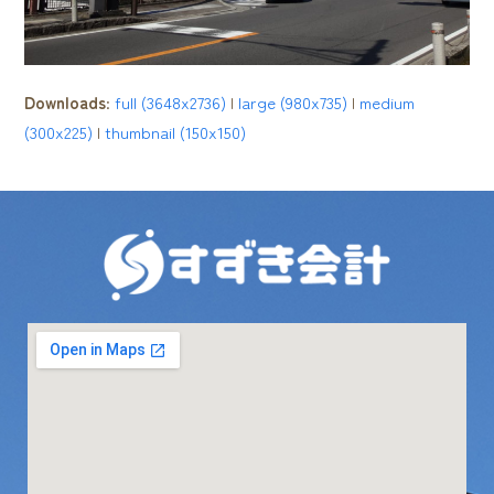
Downloads
:
full (3648x2736)
|
large (980x735)
|
medium
(300x225)
|
thumbnail (150x150)