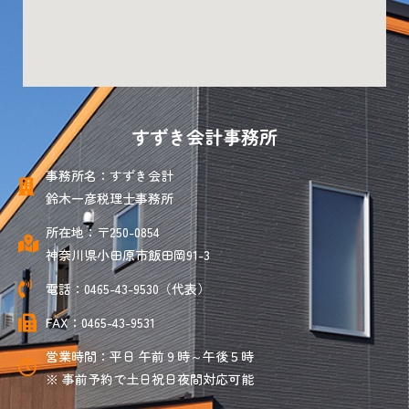
すずき会計事務所
事務所名：すずき会計
鈴木一彦税理士事務所
所在地：〒250-0854
神奈川県小田原市飯田岡91-3
電話：0465-43-9530（代表）
FAX：0465-43-9531
営業時間：平日 午前９時～午後５時
※ 事前予約で土日祝日夜間対応可能