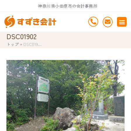
Skip
神奈川県小田原市の会計事務所
to
content
DSC01902
トップ
»
DSC019…