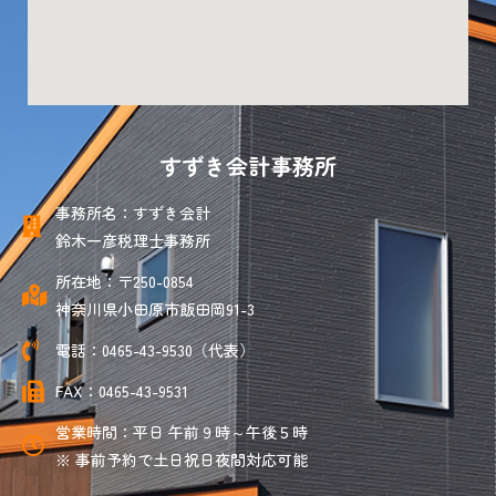
すずき会計事務所
事務所名：すずき会計
鈴木一彦税理士事務所
所在地：〒250-0854
神奈川県小田原市飯田岡91-3
電話：0465-43-9530（代表）
FAX：0465-43-9531
営業時間：平日 午前９時～午後５時
※ 事前予約で土日祝日夜間対応可能