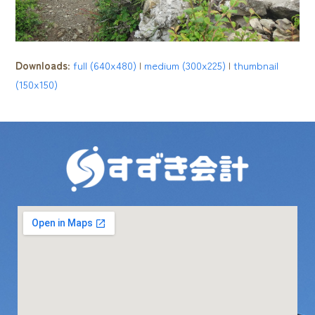
Downloads
:
full (640x480)
|
medium (300x225)
|
thumbnail
(150x150)