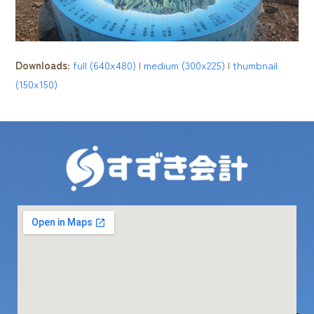
Downloads
:
full (640x480)
|
medium (300x225)
|
thumbnail
(150x150)