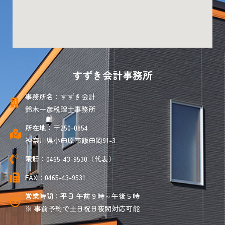
すずき会計事務所
事務所名：すずき会計
鈴木一彦税理士事務所
所在地：〒250-0854
神奈川県小田原市飯田岡91-3
電話：0465-43-9530（代表）
FAX：0465-43-9531
営業時間：平日 午前９時～午後５時
※ 事前予約で土日祝日夜間対応可能