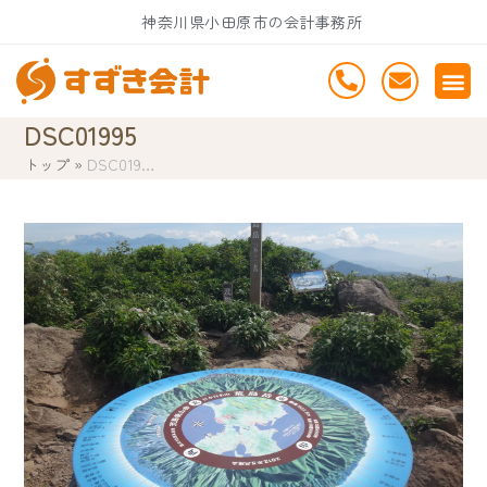
Skip
神奈川県小田原市の会計事務所
to
content
DSC01995
トップ
»
DSC019…