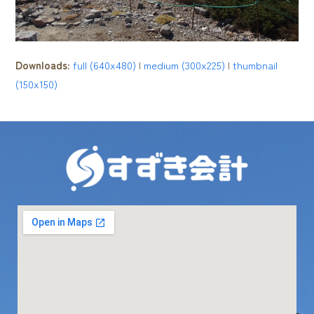
Downloads
:
full (640x480)
|
medium (300x225)
|
thumbnail
(150x150)