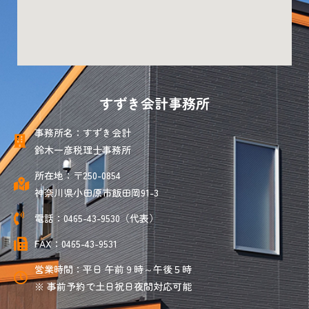
すずき会計事務所
事務所名：すずき会計
鈴木一彦税理士事務所
所在地：〒250-0854
神奈川県小田原市飯田岡91-3
電話：0465-43-9530（代表）
FAX：0465-43-9531
営業時間：平日 午前９時～午後５時
※ 事前予約で土日祝日夜間対応可能