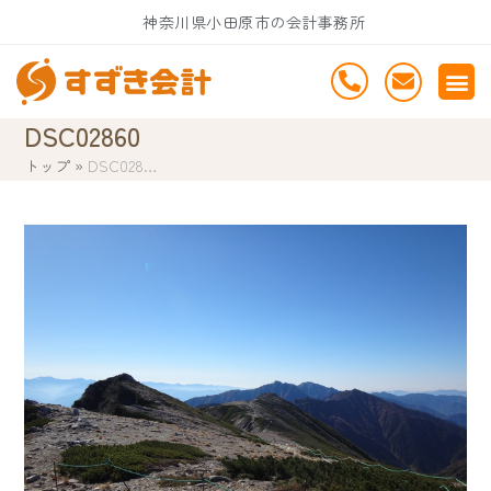
Skip
神奈川県小田原市の会計事務所
to
content
DSC02860
トップ
»
DSC028…