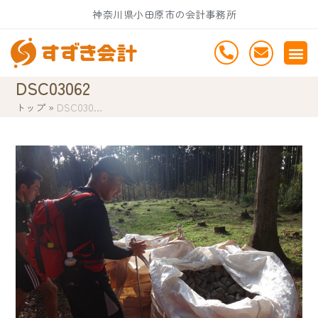
Skip
神奈川県小田原市の会計事務所
to
content
DSC03062
トップ
»
DSC030…