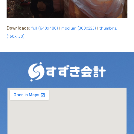
Downloads
:
full (640x480)
|
medium (300x225)
|
thumbnail
(150x150)