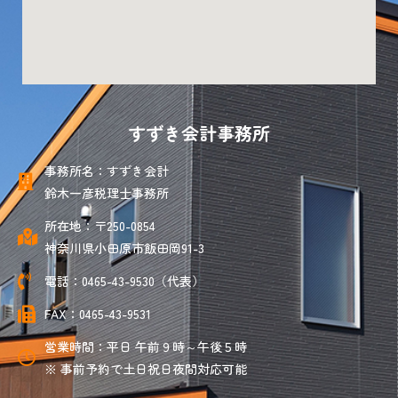
すずき会計事務所
事務所名：すずき会計
鈴木一彦税理士事務所
所在地：〒250-0854
神奈川県小田原市飯田岡91-3
電話：0465-43-9530（代表）
FAX：0465-43-9531
営業時間：平日 午前９時～午後５時
※ 事前予約で土日祝日夜間対応可能