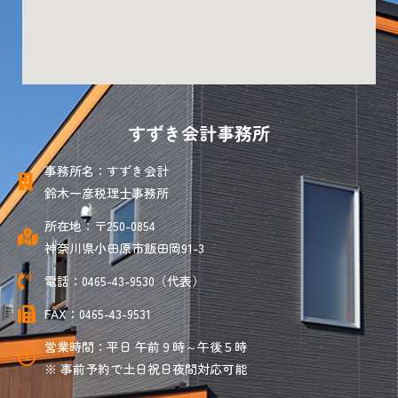
すずき会計事務所
事務所名：すずき会計
鈴木一彦税理士事務所
所在地：〒250-0854
神奈川県小田原市飯田岡91-3
電話：0465-43-9530（代表）
FAX：0465-43-9531
営業時間：平日 午前９時～午後５時
※ 事前予約で土日祝日夜間対応可能