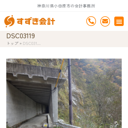
Skip
神奈川県小田原市の会計事務所
to
content
DSC03119
トップ
»
DSC031…