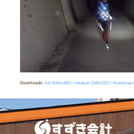
Downloads
:
full (640x480)
|
medium (300x225)
|
thumbnail 