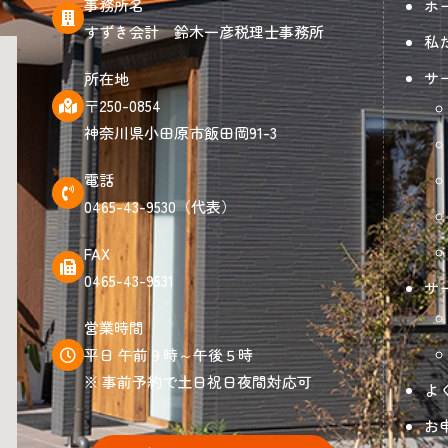
事務所名
ホ
すずき会計 鈴木一彦税理士事務所
私
サ
所在地
〒250-0854
神奈川県小田原市飯田岡91-3
電話
0465-43-9530（代表）
FAX
0465-43-9531
サ
営業時間
平日 午前９時～午後５時
※ 事前予約で土日祝日夜間対応可
よ
お