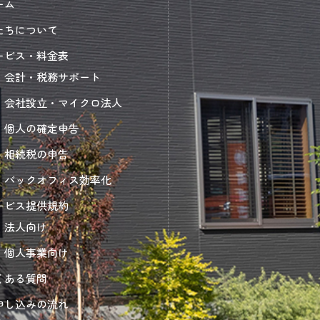
ーム
たちについて
ービス・料金表
会計・税務サポート
会社設立・マイクロ法人
個人の確定申告
相続税の申告
バックオフィス効率化
ービス提供規約
法人向け
個人事業向け
くある質問
申し込みの流れ