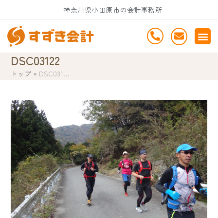
Skip
神奈川県小田原市の会計事務所
to
content
DSC03122
トップ
»
DSC031…