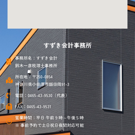
すずき会計事務所
事務所名：すずき会計
鈴木一彦税理士事務所
所在地：〒250-0854
神奈川県小田原市飯田岡91-3
電話：0465-43-9530（代表）
FAX：0465-43-9531
営業時間：平日 午前９時～午後５時
※ 事前予約で土日祝日夜間対応可能