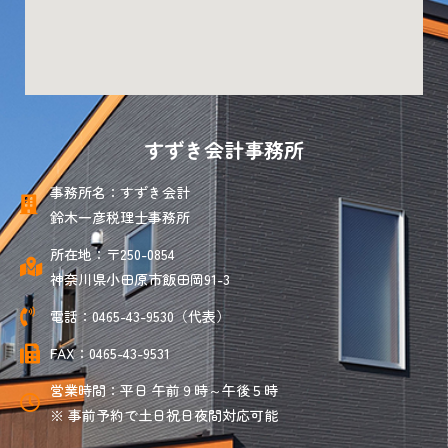
すずき会計事務所
事務所名：すずき会計
鈴木一彦税理士事務所
所在地：〒250-0854
神奈川県小田原市飯田岡91-3
電話：0465-43-9530（代表）
FAX：0465-43-9531
営業時間：平日 午前９時～午後５時
※ 事前予約で土日祝日夜間対応可能