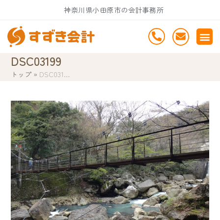
Skip
神奈川県小田原市の会計事務所
to
content
DSC03199
トップ
»
DSC031…