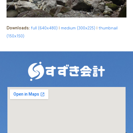
Downloads
:
full (640x480)
|
medium (300x225)
|
thumbnail
(150x150)