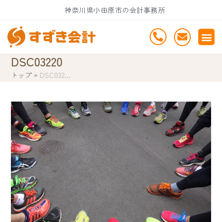
Skip
神奈川県小田原市の会計事務所
to
content
DSC03220
トップ
»
DSC032…