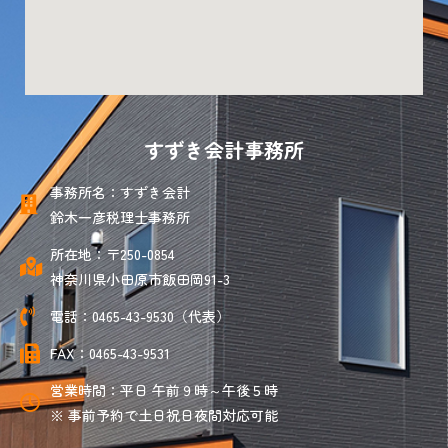
すずき会計事務所
事務所名：すずき会計
鈴木一彦税理士事務所
所在地：〒250-0854
神奈川県小田原市飯田岡91-3
電話：0465-43-9530（代表）
FAX：0465-43-9531
営業時間：平日 午前９時～午後５時
※ 事前予約で土日祝日夜間対応可能