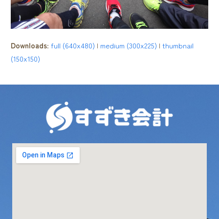
Downloads
:
full (640x480)
|
medium (300x225)
|
thumbnail
(150x150)