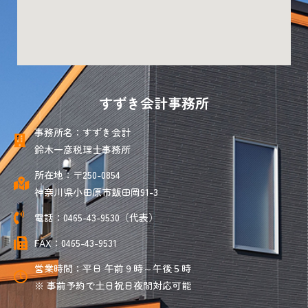
すずき会計事務所
事務所名：すずき会計
鈴木一彦税理士事務所
所在地：〒250-0854
神奈川県小田原市飯田岡91-3
電話：0465-43-9530（代表）
FAX：0465-43-9531
営業時間：平日 午前９時～午後５時
※ 事前予約で土日祝日夜間対応可能