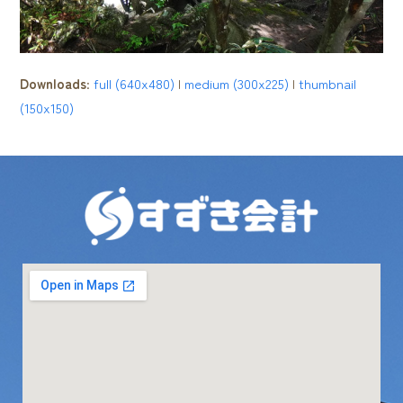
Downloads
:
full (640x480)
|
medium (300x225)
|
thumbnail
(150x150)