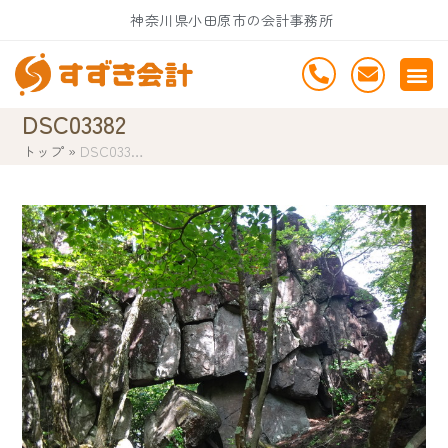
Skip
神奈川県小田原市の会計事務所
to
content
DSC03382
トップ
»
DSC033…