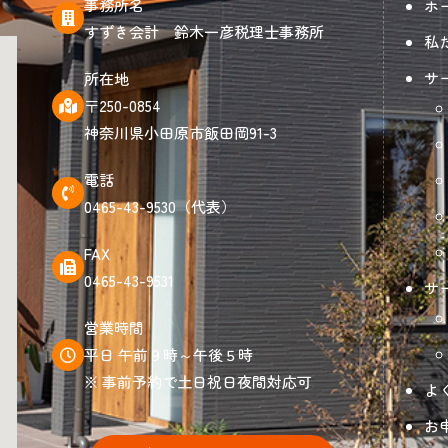
事務所名
ホ
すずき会計 鈴木一彦税理士事務所
私
サ
所在地
〒250-0854
神奈川県小田原市飯田岡91-3
電話
0465-43-9530（代表）
FAX
0465-43-9531
サ
営業時間
平日 午前９時～午後５時
※ 事前予約で土日祝日夜間対応可
よ
お