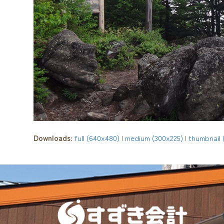
Downloads
:
full (640x480)
|
medium (300x225)
|
thumbnail 