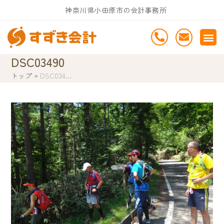
Skip
神奈川県小田原市の会計事務所
to
content
DSC03490
トップ
»
DSC034…