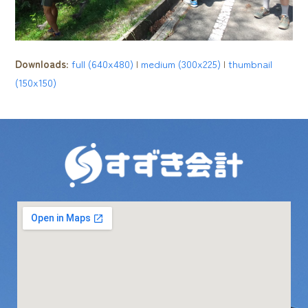
Downloads
:
full (640x480)
|
medium (300x225)
|
thumbnail
(150x150)