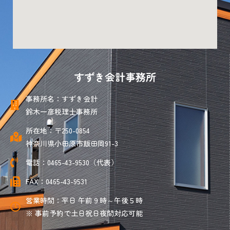
すずき会計事務所
事務所名：すずき会計
鈴木一彦税理士事務所
所在地：〒250-0854
神奈川県小田原市飯田岡91-3
電話：0465-43-9530（代表）
FAX：0465-43-9531
営業時間：平日 午前９時～午後５時
※ 事前予約で土日祝日夜間対応可能