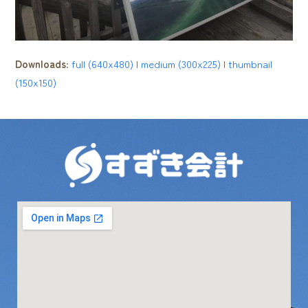
Downloads
:
full (640x480)
|
medium (300x225)
|
thumbnail
(150x150)