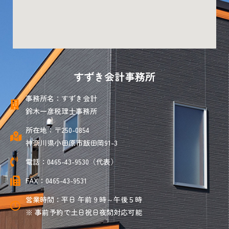
すずき会計事務所
事務所名：すずき会計
鈴木一彦税理士事務所
所在地：〒250-0854
神奈川県小田原市飯田岡91-3
電話：0465-43-9530（代表）
FAX：0465-43-9531
営業時間：平日 午前９時～午後５時
※ 事前予約で土日祝日夜間対応可能