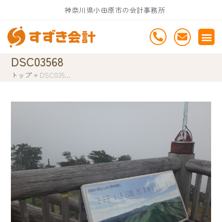
Skip
神奈川県小田原市の会計事務所
to
content
DSC03568
トップ
»
DSC035…