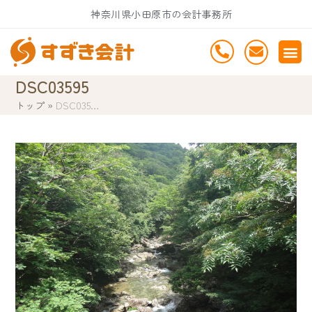
Skip
神奈川県小田原市の会計事務所
to
content
DSC03595
トップ
»
DSC035…