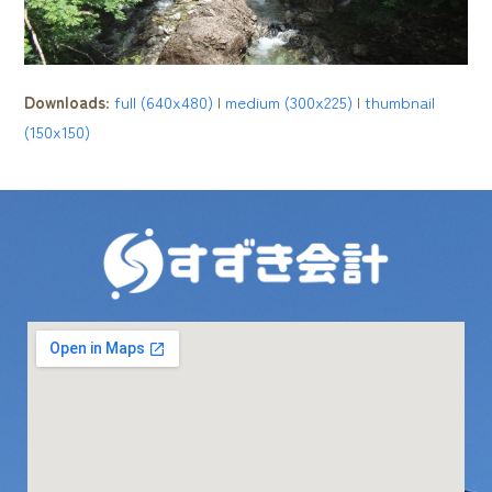
Downloads
:
full (640x480)
|
medium (300x225)
|
thumbnail
(150x150)