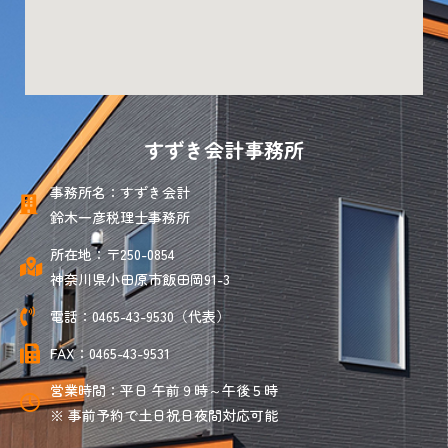
すずき会計事務所
事務所名：すずき会計
鈴木一彦税理士事務所
所在地：〒250-0854
神奈川県小田原市飯田岡91-3
電話：0465-43-9530（代表）
FAX：0465-43-9531
営業時間：平日 午前９時～午後５時
※ 事前予約で土日祝日夜間対応可能