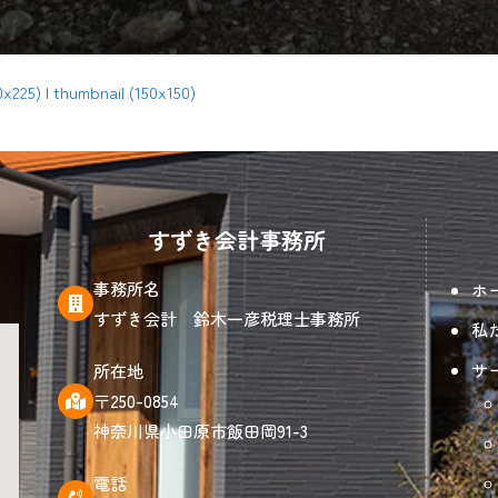
0x225)
|
thumbnail (150x150)
すずき会計事務所
事務所名
ホ
すずき会計 鈴木一彦税理士事務所
私
サ
所在地
〒250-0854
神奈川県小田原市飯田岡91-3
電話