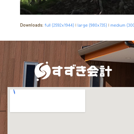
Downloads
:
full (2592x1944)
|
large (980x735)
|
medium (30