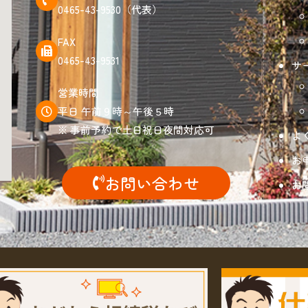
0465-43-9530（代表）
FAX
0465-43-9531
サ
営業時間
平日 午前９時～午後５時
※ 事前予約で土日祝日夜間対応可
よ
お
お問い合わせ
お