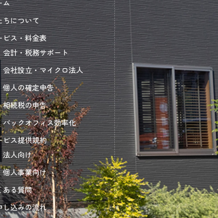
ーム
たちについて
ービス・料金表
会計・税務サポート
会社設立・マイクロ法人
個人の確定申告
相続税の申告
バックオフィス効率化
ービス提供規約
法人向け
個人事業向け
くある質問
申し込みの流れ