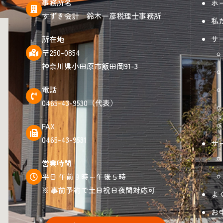
事務所名
ホ
すずき会計 鈴木一彦税理士事務所
私
サ
所在地
〒250-0854
神奈川県小田原市飯田岡91-3
電話
0465-43-9530（代表）
FAX
0465-43-9531
サ
営業時間
平日 午前９時～午後５時
※ 事前予約で土日祝日夜間対応可
よ
お