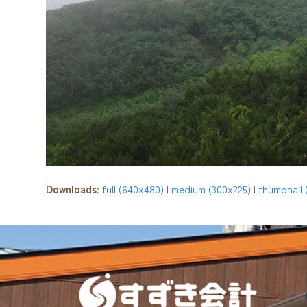
Downloads
:
full (640x480)
|
medium (300x225)
|
thumbnail 