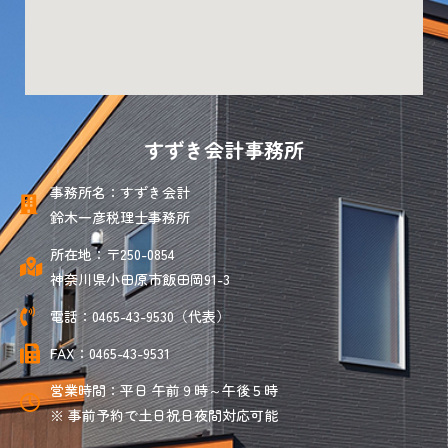
すずき会計事務所
事務所名：すずき会計
鈴木一彦税理士事務所
所在地：〒250-0854
神奈川県小田原市飯田岡91-3
電話：0465-43-9530（代表）
FAX：0465-43-9531
営業時間：平日 午前９時～午後５時
※ 事前予約で土日祝日夜間対応可能