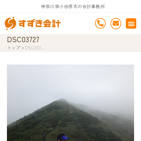
Skip
神奈川県小田原市の会計事務所
to
content
DSC03727
トップ
»
DSC037…