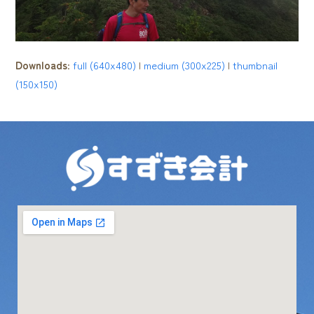
Downloads
:
full (640x480)
|
medium (300x225)
|
thumbnail
(150x150)