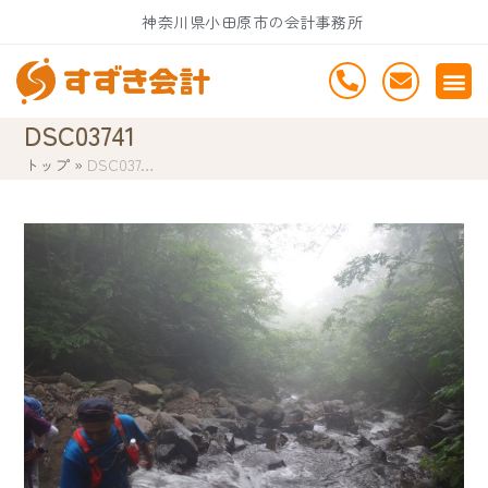
Skip
神奈川県小田原市の会計事務所
to
content
DSC03741
トップ
»
DSC037…