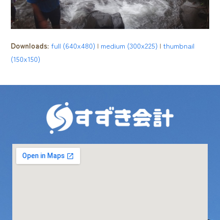
Downloads
:
full (640x480)
|
medium (300x225)
|
thumbnail
(150x150)