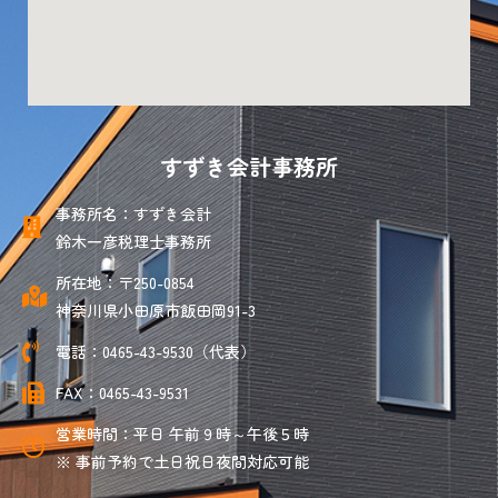
すずき会計事務所
事務所名：すずき会計
鈴木一彦税理士事務所
所在地：〒250-0854
神奈川県小田原市飯田岡91-3
電話：0465-43-9530（代表）
FAX：0465-43-9531
営業時間：平日 午前９時～午後５時
※ 事前予約で土日祝日夜間対応可能