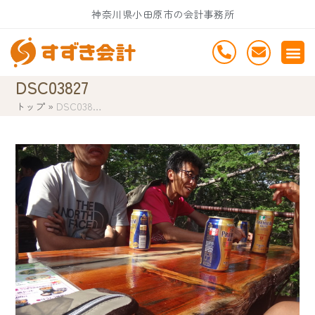
Skip
神奈川県小田原市の会計事務所
to
content
DSC03827
トップ
»
DSC038…