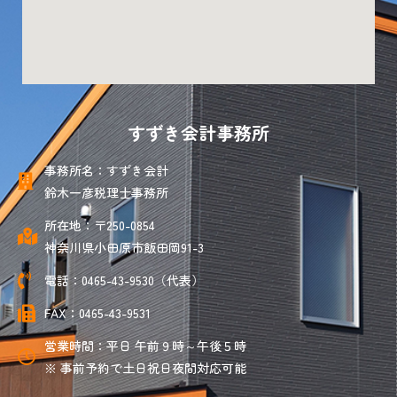
すずき会計事務所
事務所名：すずき会計
鈴木一彦税理士事務所
所在地：〒250-0854
神奈川県小田原市飯田岡91-3
電話：0465-43-9530（代表）
FAX：0465-43-9531
営業時間：平日 午前９時～午後５時
※ 事前予約で土日祝日夜間対応可能