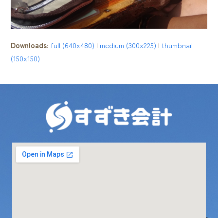
Downloads
:
full (640x480)
|
medium (300x225)
|
thumbnail
(150x150)