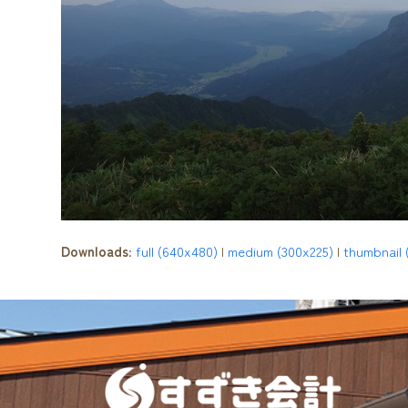
Downloads
:
full (640x480)
|
medium (300x225)
|
thumbnail 