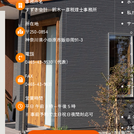
事務所名
ホ
すずき会計 鈴木一彦税理士事務所
私
サ
所在地
〒250-0854
神奈川県小田原市飯田岡91-3
電話
0465-43-9530（代表）
FAX
0465-43-9531
サ
営業時間
平日 午前９時～午後５時
※ 事前予約で土日祝日夜間対応可
よ
お