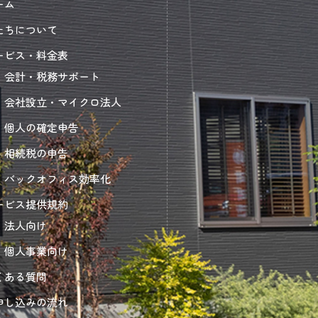
ーム
たちについて
ービス・料金表
会計・税務サポート
会社設立・マイクロ法人
個人の確定申告
相続税の申告
バックオフィス効率化
ービス提供規約
法人向け
個人事業向け
くある質問
申し込みの流れ