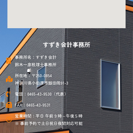
すずき会計事務所
事務所名：すずき会計
鈴木一彦税理士事務所
所在地：〒250-0854
神奈川県小田原市飯田岡91-3
電話：0465-43-9530（代表）
FAX：0465-43-9531
営業時間：平日 午前９時～午後５時
※ 事前予約で土日祝日夜間対応可能