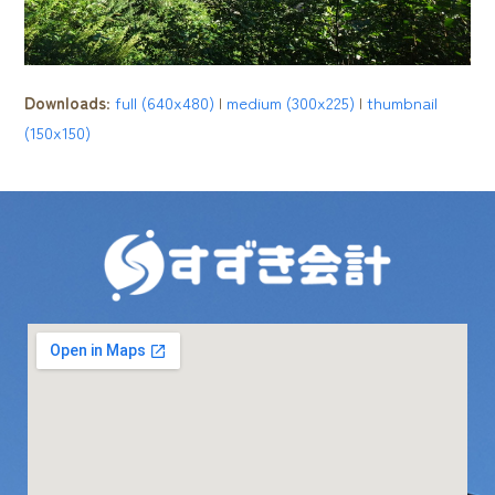
Downloads
:
full (640x480)
|
medium (300x225)
|
thumbnail
(150x150)