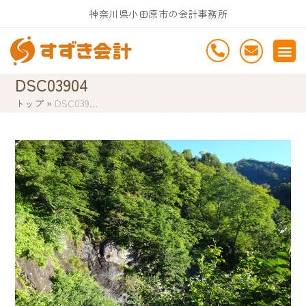
Skip
神奈川県小田原市の会計事務所
to
content
DSC03904
トップ
»
DSC039…