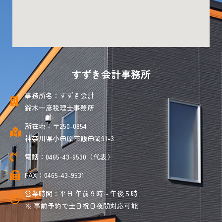
すずき会計事務所
事務所名：すずき会計
鈴木一彦税理士事務所
所在地：〒250-0854
神奈川県小田原市飯田岡91-3
電話：0465-43-9530（代表）
FAX：0465-43-9531
営業時間：平日 午前９時～午後５時
※ 事前予約で土日祝日夜間対応可能