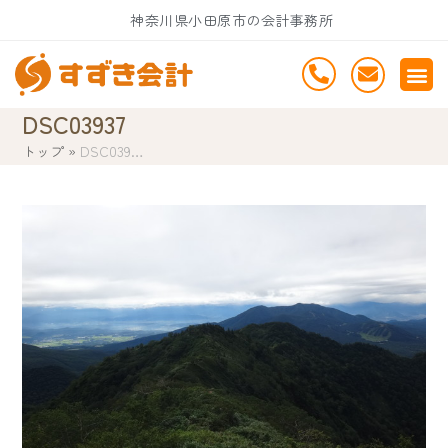
Skip
神奈川県小田原市の会計事務所
to
content
DSC03937
トップ
»
DSC039…