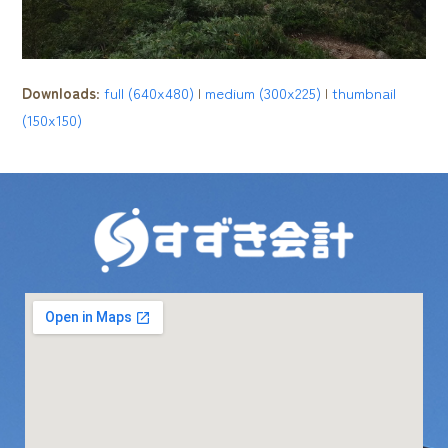
Downloads
:
full (640x480)
|
medium (300x225)
|
thumbnail
(150x150)